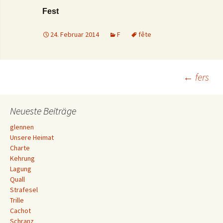
Fest
24. Februar 2014
F
fête
Beitrags-
←
fers
Navigation
Neueste Beiträge
glennen
Unsere Heimat
Charte
Kehrung
Lagung
Quall
Strafesel
Trille
Cachot
Schranz