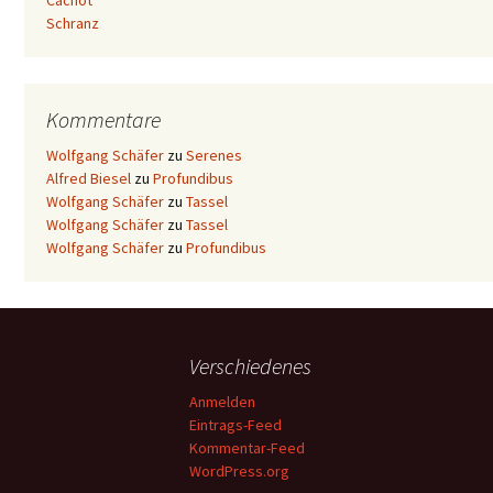
Cachot
Schranz
Kommentare
Wolfgang Schäfer
zu
Serenes
Alfred Biesel
zu
Profundibus
Wolfgang Schäfer
zu
Tassel
Wolfgang Schäfer
zu
Tassel
Wolfgang Schäfer
zu
Profundibus
Verschiedenes
Anmelden
Eintrags-Feed
Kommentar-Feed
WordPress.org