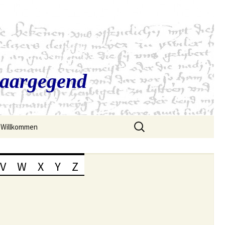
Saargegend
Suchen
Willkommen
nach:
V
W
X
Y
Z