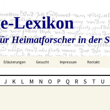
ie-Lexikon
ür Heimatforscher in der 
Erläuterungen
Gesucht
Impressum
Kontakt
J
K
L
M
N
O
P
Q
R
S
T
U