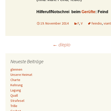
Hilferuf/Notschrei beim
Gerüfte
: Feind
19. November 2014
F
,
V
feindio
,
viant
Beitrags-
←
diepio
Navigation
Neueste Beiträge
glennen
Unsere Heimat
Charte
Kehrung
Lagung
Quall
Strafesel
Trille