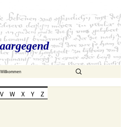
Saargegend
Suchen
Willkommen
nach:
V
W
X
Y
Z