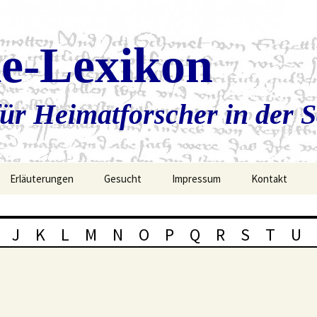
ie-Lexikon
ür Heimatforscher in der 
Erläuterungen
Gesucht
Impressum
Kontakt
J
K
L
M
N
O
P
Q
R
S
T
U