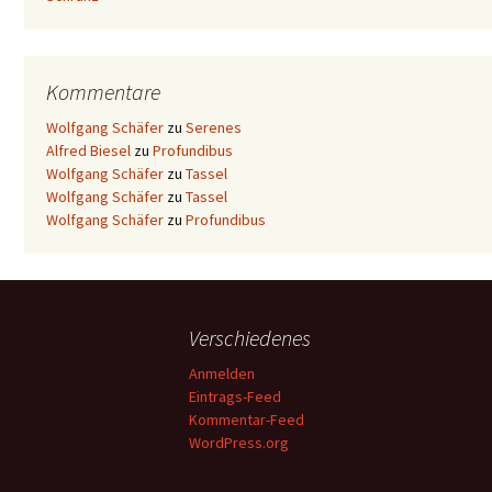
Kommentare
Wolfgang Schäfer
zu
Serenes
Alfred Biesel
zu
Profundibus
Wolfgang Schäfer
zu
Tassel
Wolfgang Schäfer
zu
Tassel
Wolfgang Schäfer
zu
Profundibus
Verschiedenes
Anmelden
Eintrags-Feed
Kommentar-Feed
WordPress.org