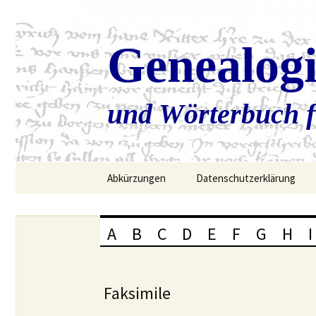
Genealog
und Wörterbuch f
Zum
Abkürzungen
Datenschutzerklärung
Inhalt
springen
A
B
C
D
E
F
G
H
I
Faksimile