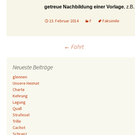
getreue Nachbildung einer Vorlage
, z.B
23. Februar 2014
F
Faksimile
Beitrags-
←
Fahrt
Navigation
Neueste Beiträge
glennen
Unsere Heimat
Charte
Kehrung
Lagung
Quall
Strafesel
Trille
Cachot
Schranz