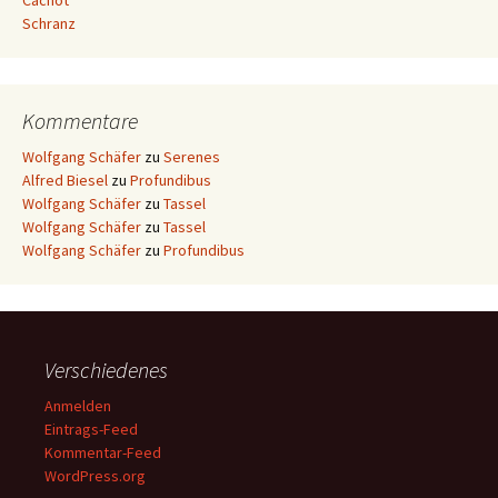
Cachot
Schranz
Kommentare
Wolfgang Schäfer
zu
Serenes
Alfred Biesel
zu
Profundibus
Wolfgang Schäfer
zu
Tassel
Wolfgang Schäfer
zu
Tassel
Wolfgang Schäfer
zu
Profundibus
Verschiedenes
Anmelden
Eintrags-Feed
Kommentar-Feed
WordPress.org