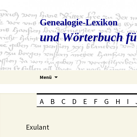
Genealogie-Lexikon
und Wörterbuch fü
Zum
Menü
Inhalt
springen
A
B
C
D
E
F
G
H
I
Exulant