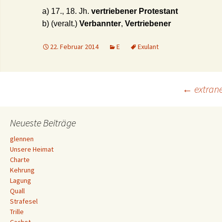
a) 17., 18. Jh.
vertriebener Protestant
b) (veralt.)
Verbannter
,
Vertriebener
22. Februar 2014
E
Exulant
Beitrags-
←
extran
Navigation
Neueste Beiträge
glennen
Unsere Heimat
Charte
Kehrung
Lagung
Quall
Strafesel
Trille