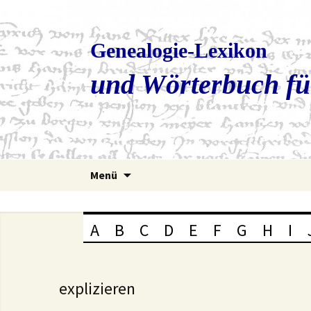
Genealogie-Lexikon
und Wörterbuch fü
Zum
Menü
Inhalt
springen
A
B
C
D
E
F
G
H
I
explizieren