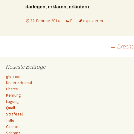
darlegen, erklären, erläutern
22. Februar 2014
E
explizieren
Beitrags-
←
Expens
Navigation
Neueste Beiträge
glennen
Unsere Heimat
Charte
Kehrung
Lagung
Quall
Strafesel
Trille
Cachot
Schranz