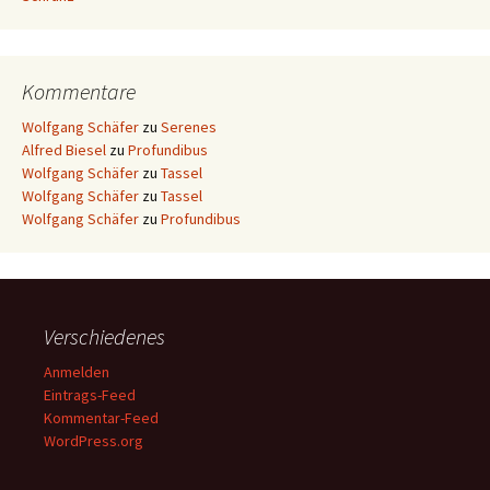
Kommentare
Wolfgang Schäfer
zu
Serenes
Alfred Biesel
zu
Profundibus
Wolfgang Schäfer
zu
Tassel
Wolfgang Schäfer
zu
Tassel
Wolfgang Schäfer
zu
Profundibus
Verschiedenes
Anmelden
Eintrags-Feed
Kommentar-Feed
WordPress.org