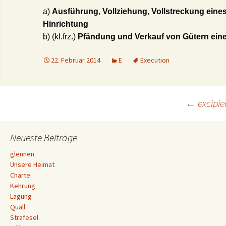
a)
Ausführung
,
Vollziehung
,
Vollstreckung eines
Hinrichtung
b) (kl.frz.)
Pfändung und Verkauf von Gütern ein
22. Februar 2014
E
Execution
Beitrags-
←
excipie
Navigation
Neueste Beiträge
glennen
Unsere Heimat
Charte
Kehrung
Lagung
Quall
Strafesel