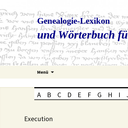
Genealogie-Lexikon
und Wörterbuch fü
Zum
Menü
Inhalt
springen
A
B
C
D
E
F
G
H
I
Execution