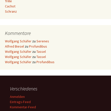
Trille
Cachot
Schranz
Kommentare
Wolfgang Schäfer
zu
Serenes
Alfred Biesel
zu
Profundibus
Wolfgang Schäfer
zu
Tassel
Wolfgang Schäfer
zu
Tassel
Wolfgang Schäfer
zu
Profundibus
Verschiedenes
Anmelden
Eintrags-Feed
Kommentar-Feed