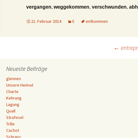
vergangen
,
weggekommen
,
verschwunden
,
ab
21. Februar 2014
E
entkommen
Beitrags-
←
entrepr
Navigation
Neueste Beiträge
glennen
Unsere Heimat
Charte
Kehrung
Lagung
Quall
Strafesel
Trille
Cachot
Schranz