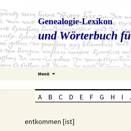
Genealogie-Lexikon
und Wörterbuch fü
Zum
Menü
Inhalt
springen
A
B
C
D
E
F
G
H
I
entkommen [ist]