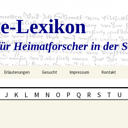
ie-Lexikon
ür Heimatforscher in der 
Erläuterungen
Gesucht
Impressum
Kontakt
J
K
L
M
N
O
P
Q
R
S
T
U