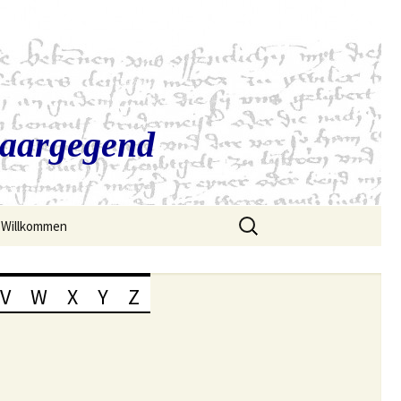
Saargegend
Suchen
Willkommen
nach:
V
W
X
Y
Z