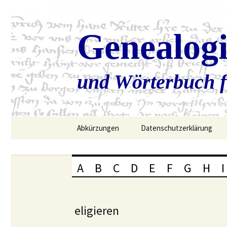
Genealog
und Wörterbuch f
Zum
Abkürzungen
Datenschutzerklärung
Inhalt
springen
A
B
C
D
E
F
G
H
I
eligieren