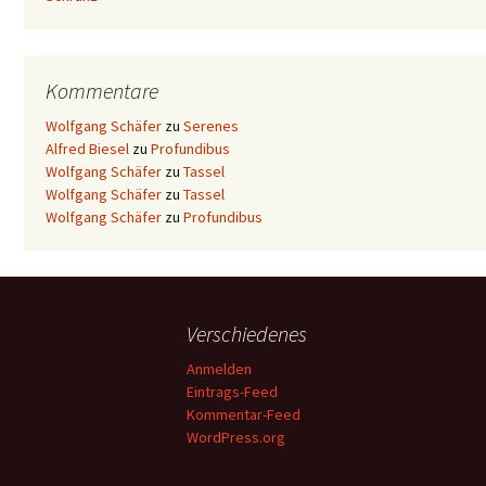
Kommentare
Wolfgang Schäfer
zu
Serenes
Alfred Biesel
zu
Profundibus
Wolfgang Schäfer
zu
Tassel
Wolfgang Schäfer
zu
Tassel
Wolfgang Schäfer
zu
Profundibus
Verschiedenes
Anmelden
Eintrags-Feed
Kommentar-Feed
WordPress.org