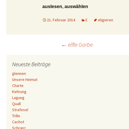
auslesen, auswählen
21. Februar 2014
E
eligieren
Beitrags-
←
elfte Garbe
Navigation
Neueste Beiträge
glennen
Unsere Heimat
Charte
Kehrung
Lagung
Quall
Strafesel
Trille
Cachot
Schranz