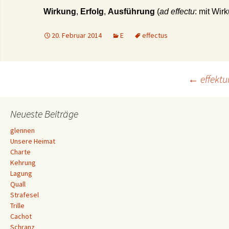
Wirkung
,
Erfolg
,
Ausführung
(
ad effectu
: mit Wir
20. Februar 2014
E
effectus
Beitrags-
←
effektu
Navigation
Neueste Beiträge
glennen
Unsere Heimat
Charte
Kehrung
Lagung
Quall
Strafesel
Trille
Cachot
Schranz