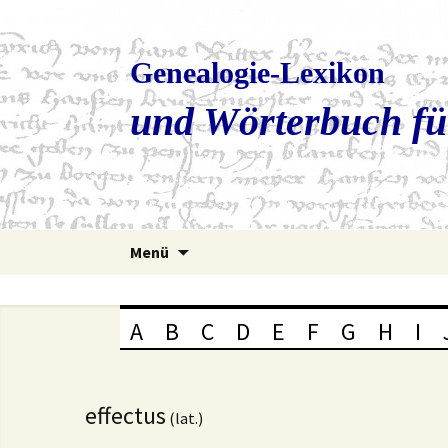
Genealogie-Lexikon
und Wörterbuch fü
Zum
Menü
Inhalt
springen
A
B
C
D
E
F
G
H
I
effectus
(lat.)