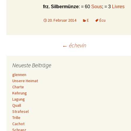
frz. Silbermünze
: = 60
Sous
; = 3
Livres
20. Februar 2014
E
Écu
Beitrags-
←
échevin
Navigation
Neueste Beiträge
glennen
Unsere Heimat
Charte
Kehrung
Lagung
Quall
Strafesel
Trille
Cachot
Schranz