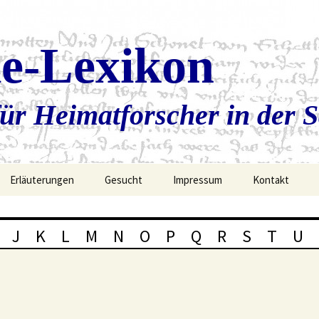
ie-Lexikon
ür Heimatforscher in der 
Erläuterungen
Gesucht
Impressum
Kontakt
J
K
L
M
N
O
P
Q
R
S
T
U