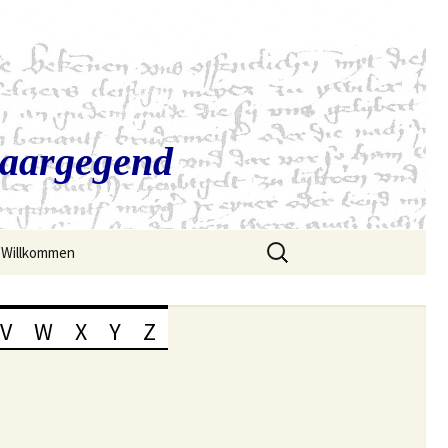
Saargegend
Suchen
Willkommen
nach:
V
W
X
Y
Z