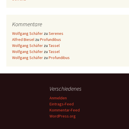
Kommentare
Wolfgang Schäfer
zu
Serenes
Alfred Biesel
zu
Profundibus
Wolfgang Schäfer
zu
Tassel
Wolfgang Schäfer
zu
Tassel
Wolfgang Schäfer
zu
Profundibus
Verschiedenes
Anmelden
Eintrags-Feed
Kommentar-Feed
WordPress.org