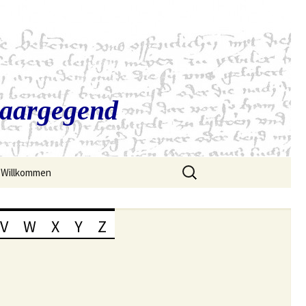
Saargegend
Suchen
Willkommen
nach:
V
W
X
Y
Z