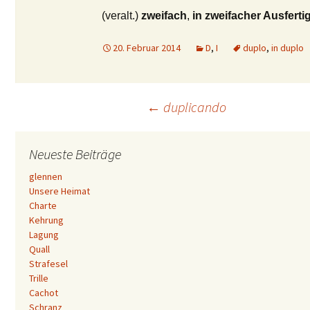
(veralt.)
zweifach
,
in zweifacher Ausfert
20. Februar 2014
D
,
I
duplo
,
in duplo
Beitrags-
←
duplicando
Navigation
Neueste Beiträge
glennen
Unsere Heimat
Charte
Kehrung
Lagung
Quall
Strafesel
Trille
Cachot
Schranz