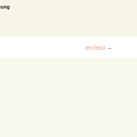
igung
ecclesia
→