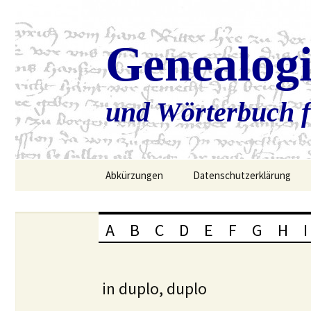
Genealog
und Wörterbuch f
Zum
Abkürzungen
Datenschutzerklärung
Inhalt
springen
A
B
C
D
E
F
G
H
I
in duplo, duplo