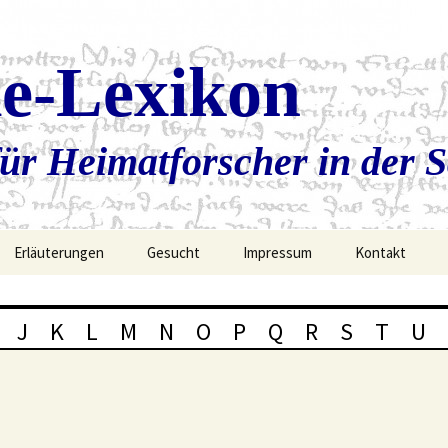
ie-Lexikon
ür Heimatforscher in der 
Erläuterungen
Gesucht
Impressum
Kontakt
J
K
L
M
N
O
P
Q
R
S
T
U