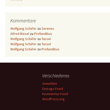
Kommentare
Wolfgang Schäfer
zu
Serenes
Alfred Biesel
zu
Profundibus
Wolfgang Schäfer
zu
Tassel
Wolfgang Schäfer
zu
Tassel
Wolfgang Schäfer
zu
Profundibus
Verschiedenes
Anmelden
Eintrags-Feed
Kommentar-Feed
WordPress.org