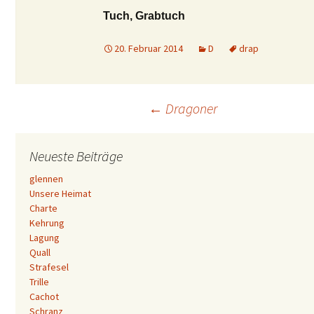
Tuch, Grabtuch
20. Februar 2014
D
drap
Beitrags-
←
Dragoner
Navigation
Neueste Beiträge
glennen
Unsere Heimat
Charte
Kehrung
Lagung
Quall
Strafesel
Trille
Cachot
Schranz