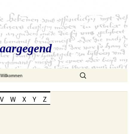
Saargegend
Suchen
Willkommen
nach:
V
W
X
Y
Z