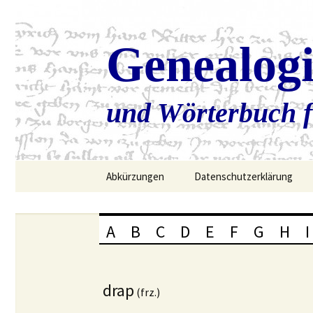
Genealog
und Wörterbuch f
Zum
Abkürzungen
Datenschutzerklärung
Inhalt
springen
A
B
C
D
E
F
G
H
I
drap
(frz.)