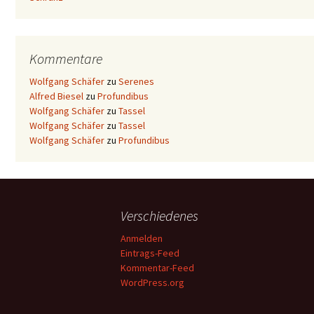
Kommentare
Wolfgang Schäfer
zu
Serenes
Alfred Biesel
zu
Profundibus
Wolfgang Schäfer
zu
Tassel
Wolfgang Schäfer
zu
Tassel
Wolfgang Schäfer
zu
Profundibus
Verschiedenes
Anmelden
Eintrags-Feed
Kommentar-Feed
WordPress.org