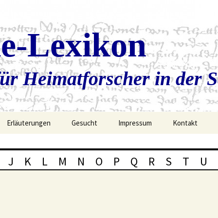
ie-Lexikon
ür Heimatforscher in der 
Erläuterungen
Gesucht
Impressum
Kontakt
J
K
L
M
N
O
P
Q
R
S
T
U