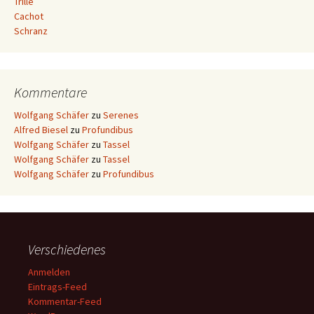
Trille
Cachot
Schranz
Kommentare
Wolfgang Schäfer
zu
Serenes
Alfred Biesel
zu
Profundibus
Wolfgang Schäfer
zu
Tassel
Wolfgang Schäfer
zu
Tassel
Wolfgang Schäfer
zu
Profundibus
Verschiedenes
Anmelden
Eintrags-Feed
Kommentar-Feed