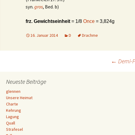
syn.
gros
, Bed. b)
frz. Gewichtseinheit
= 1/8
Once
= 3,824g
16. Januar 2014
D
Drachme
Beitrags-
←
Demi-P
Navigation
Neueste Beiträge
glennen
Unsere Heimat
Charte
Kehrung
Lagung
Quall
Strafesel