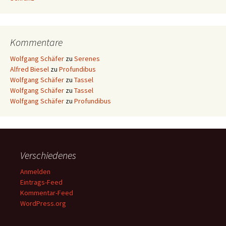
Kommentare
Wolfgang Schäfer
zu
Serenes
Alfred Biesel
zu
Profundibus
Wolfgang Schäfer
zu
Tassel
Wolfgang Schäfer
zu
Tassel
Wolfgang Schäfer
zu
Profundibus
Verschiedenes
Anmelden
Eintrags-Feed
Kommentar-Feed
WordPress.org