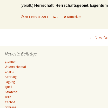
(veralt.)
Herrschaft
,
Herrschaftsgebiet
,
Eigentum
20. Februar 2014
D
Dominium
Beitrags-
←
Domhe
Navigation
Neueste Beiträge
glennen
Unsere Heimat
Charte
Kehrung
Lagung
Quall
Strafesel
Trille
Cachot
Schranz