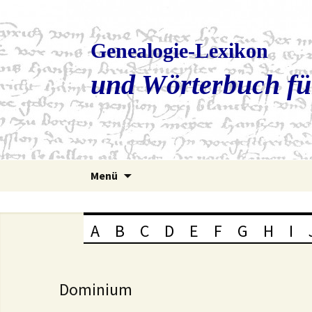
Genealogie-Lexikon
und Wörterbuch fü
Zum
Menü
Inhalt
springen
A
B
C
D
E
F
G
H
I
Dominium