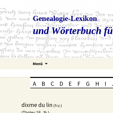
Genealogie-Lexikon
und Wörterbuch fü
Zum
Menü
Inhalt
springen
A
B
C
D
E
F
G
H
I
dixme du lin
(frz.)
(Tholey 18. Jh.)