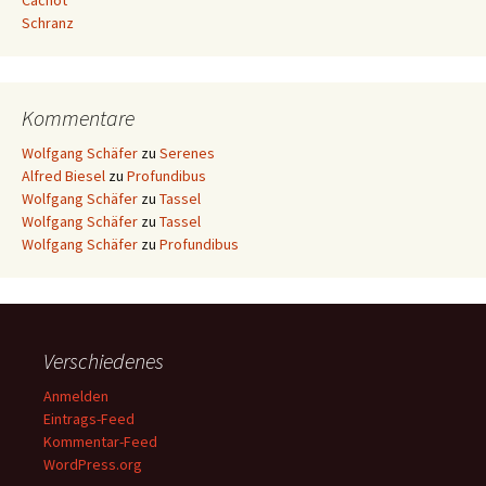
Cachot
Schranz
Kommentare
Wolfgang Schäfer
zu
Serenes
Alfred Biesel
zu
Profundibus
Wolfgang Schäfer
zu
Tassel
Wolfgang Schäfer
zu
Tassel
Wolfgang Schäfer
zu
Profundibus
Verschiedenes
Anmelden
Eintrags-Feed
Kommentar-Feed
WordPress.org