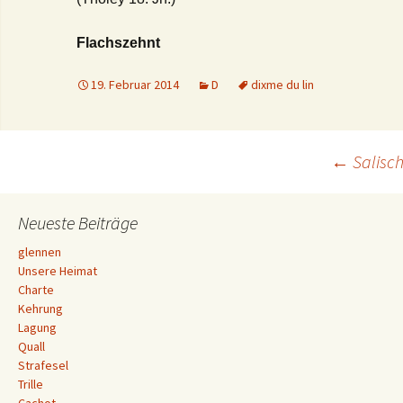
Flachszehnt
19. Februar 2014
D
dixme du lin
Beitrags-
←
Salisch
Navigation
Neueste Beiträge
glennen
Unsere Heimat
Charte
Kehrung
Lagung
Quall
Strafesel
Trille