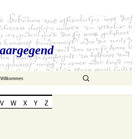
Saargegend
Suchen
Willkommen
nach:
V
W
X
Y
Z