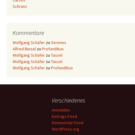
Cachot
Schranz
Kommentare
Wolfgang Schäfer
zu
Serenes
Alfred Biesel
zu
Profundibus
Wolfgang Schäfer
zu
Tassel
Wolfgang Schäfer
zu
Tassel
Wolfgang Schäfer
zu
Profundibus
Verschiedenes
Anmelden
Eintrags-Feed
Kommentar-Feed
WordPress.org