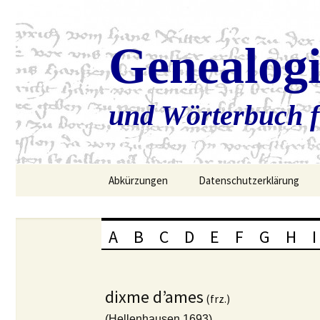
Genealog
und Wörterbuch f
Zum
Abkürzungen
Datenschutzerklärung
Inhalt
springen
A
B
C
D
E
F
G
H
I
dixme d’ames
(frz.)
(Hellenhausen 1693)