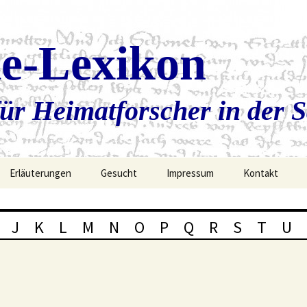
ie-Lexikon
ür Heimatforscher in der 
Erläuterungen
Gesucht
Impressum
Kontakt
J
K
L
M
N
O
P
Q
R
S
T
U