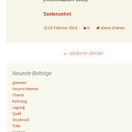
Seelenzehnt
19. Februar 2014
D
dixme d'ames
Beitrags-
←
dixieme denier
Navigation
Neueste Beiträge
glennen
Unsere Heimat
Charte
Kehrung
Lagung
Quall
Strafesel
Trille