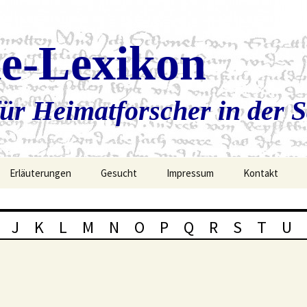
ie-Lexikon
ür Heimatforscher in der 
Erläuterungen
Gesucht
Impressum
Kontakt
J
K
L
M
N
O
P
Q
R
S
T
U