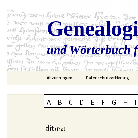
Genealog
und Wörterbuch f
Zum
Abkürzungen
Datenschutzerklärung
Inhalt
springen
A
B
C
D
E
F
G
H
I
dit
(frz.)