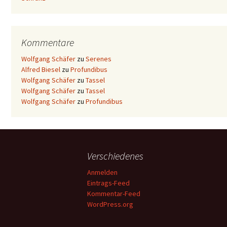
Kommentare
Wolfgang Schäfer
zu
Serenes
Alfred Biesel
zu
Profundibus
Wolfgang Schäfer
zu
Tassel
Wolfgang Schäfer
zu
Tassel
Wolfgang Schäfer
zu
Profundibus
Verschiedenes
Anmelden
Eintrags-Feed
Kommentar-Feed
WordPress.org