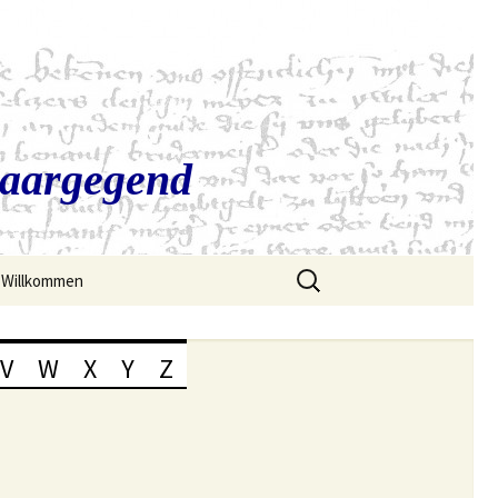
Saargegend
Suchen
Willkommen
nach:
V
W
X
Y
Z