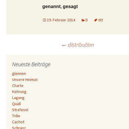
genannt, gesagt
19. Februar 2014
D
dit
Beitrags-
←
distribution
Navigation
Neueste Beiträge
glennen
Unsere Heimat
Charte
Kehrung
Lagung
Quall
Strafesel
Trille
Cachot
Schranz