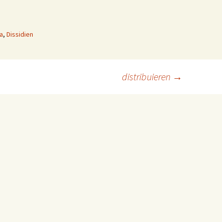
ia
,
Dissidien
distribuieren
→