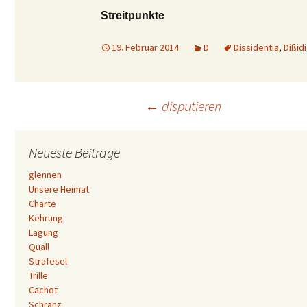
Streitpunkte
19. Februar 2014
D
Dissidentia
,
Dißid
Beitrags-
←
disputieren
Navigation
Neueste Beiträge
glennen
Unsere Heimat
Charte
Kehrung
Lagung
Quall
Strafesel
Trille
Cachot
Schranz