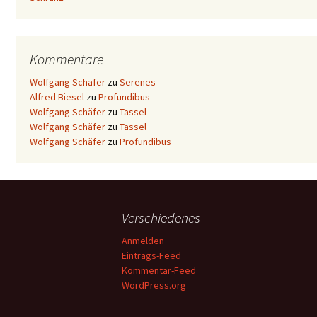
Kommentare
Wolfgang Schäfer
zu
Serenes
Alfred Biesel
zu
Profundibus
Wolfgang Schäfer
zu
Tassel
Wolfgang Schäfer
zu
Tassel
Wolfgang Schäfer
zu
Profundibus
Verschiedenes
Anmelden
Eintrags-Feed
Kommentar-Feed
WordPress.org