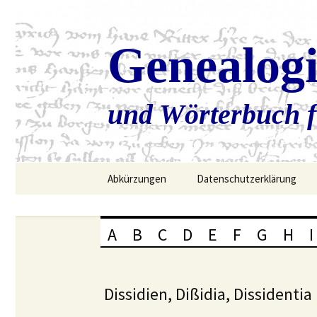
Genealog
und Wörterbuch f
Zum
Abkürzungen
Datenschutzerklärung
Inhalt
springen
A
B
C
D
E
F
G
H
I
Dissidien, Dißidia, Dissidentia