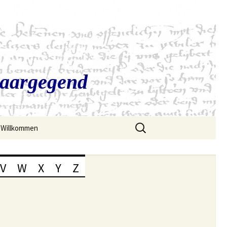
Saargegend
Suchen
Willkommen
nach:
V
W
X
Y
Z