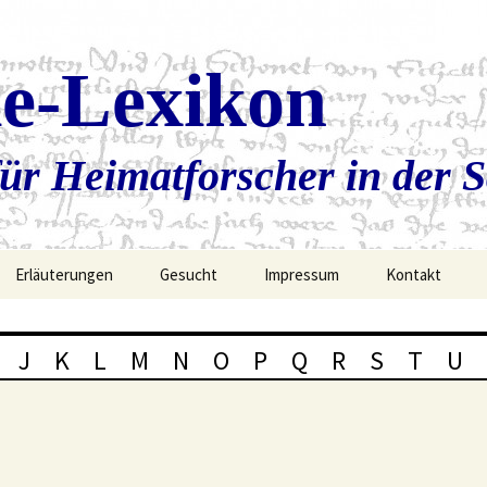
ie-Lexikon
ür Heimatforscher in der 
Erläuterungen
Gesucht
Impressum
Kontakt
J
K
L
M
N
O
P
Q
R
S
T
U