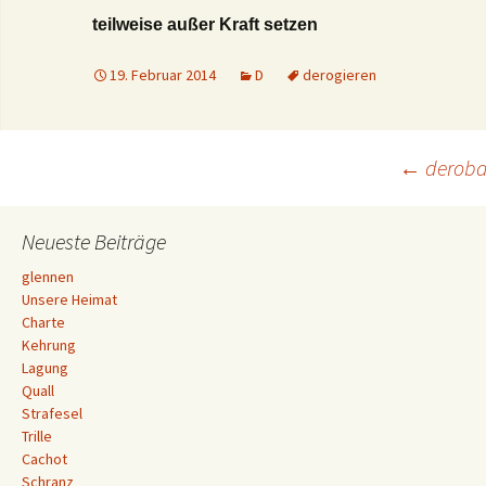
teilweise außer Kraft setzen
19. Februar 2014
D
derogieren
Beitrags-
←
deroba
Navigation
Neueste Beiträge
glennen
Unsere Heimat
Charte
Kehrung
Lagung
Quall
Strafesel
Trille
Cachot
Schranz