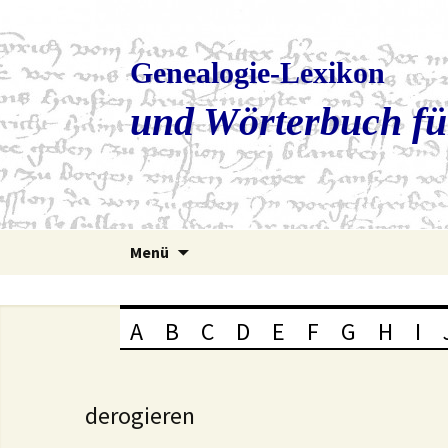
Genealogie-Lexikon
und Wörterbuch fü
Zum
Menü
Inhalt
springen
A
B
C
D
E
F
G
H
I
derogieren