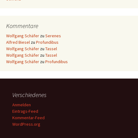
Kommentare
Wolfgang Schäfer
zu
Serenes
Alfred Biesel
zu
Profundibus
Wolfgang Schäfer
zu
Tassel
Wolfgang Schäfer
zu
Tassel
Wolfgang Schäfer
zu
Profundibus
Verschiedenes
Anmelden
Eintrags-Feed
Kommentar-Feed
WordPress.org