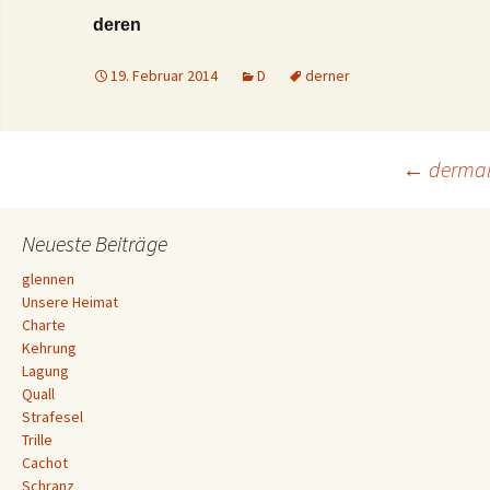
deren
19. Februar 2014
D
derner
Beitrags-
←
derma
Navigation
Neueste Beiträge
glennen
Unsere Heimat
Charte
Kehrung
Lagung
Quall
Strafesel
Trille
Cachot
Schranz