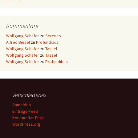
Kommentare
Wolfgang Schäfer
zu
Serenes
Alfred Biesel
zu
Profundibus
Wolfgang Schäfer
zu
Tassel
Wolfgang Schäfer
zu
Tassel
Wolfgang Schäfer
zu
Profundibus
Verschiedenes
Anmelden
Eintrags-Feed
Kommentar-Feed
WordPress.org