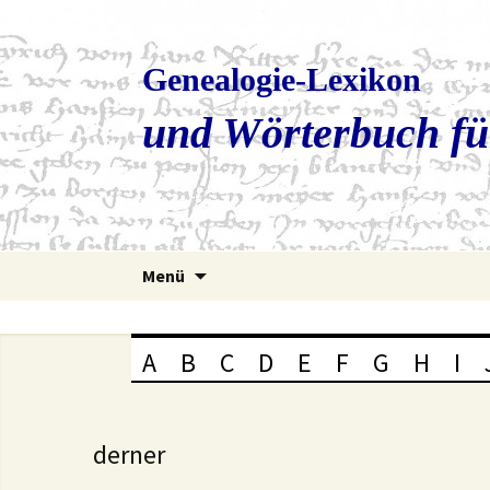
Genealogie-Lexikon
und Wörterbuch fü
Zum
Menü
Inhalt
springen
A
B
C
D
E
F
G
H
I
derner