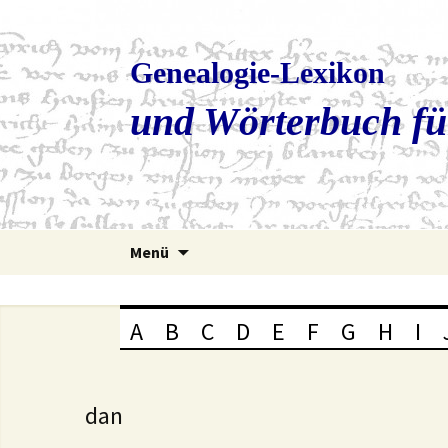
Genealogie-Lexikon
und Wörterbuch fü
Zum
Menü
Inhalt
springen
A
B
C
D
E
F
G
H
I
dan