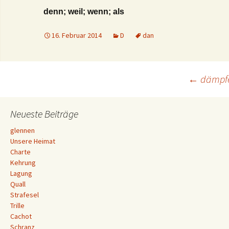
denn; weil; wenn; als
16. Februar 2014
D
dan
Beitrags-
←
dämpf
Navigation
Neueste Beiträge
glennen
Unsere Heimat
Charte
Kehrung
Lagung
Quall
Strafesel
Trille
Cachot
Schranz