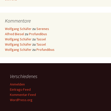
Kommentare
Wolfgang Schäfer
zu
Serenes
Alfred Biesel
zu
Profundibus
Wolfgang Schäfer
zu
Tassel
Wolfgang Schäfer
zu
Tassel
Wolfgang Schäfer
zu
Profundibus
Verschiedenes
Anmelden
Eintrags-Feed
Kommentar-Feed
WordPress.org