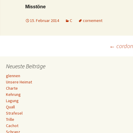
Misstöne
15. Februar 2014
C
cornement
Beitrags-
←
cordon
Navigation
Neueste Beiträge
glennen
Unsere Heimat
Charte
Kehrung
Lagung
Quall
Strafesel
Trille
Cachot
Schranz