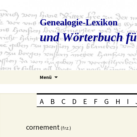
Genealogie-Lexikon
und Wörterbuch fü
Zum
Menü
Inhalt
springen
A
B
C
D
E
F
G
H
I
cornement
(frz.)