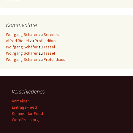
Kommentare
Wolfgang Schäfer
zu
Serenes
Alfred Biesel
zu
Profundibus
Wolfgang Schäfer
zu
Tassel
Wolfgang Schäfer
zu
Tassel
Wolfgang Schäfer
zu
Profundibus
Verschiedenes
Anmelden
Eintrags-Feed
Kommentar-Feed
WordPress.org