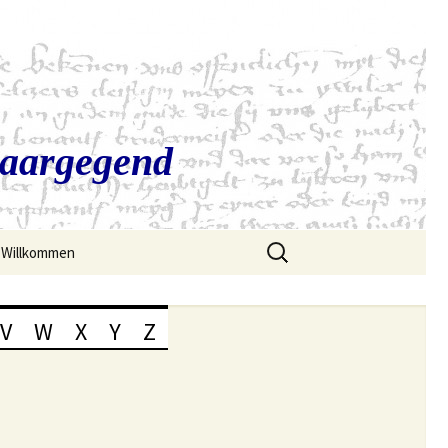
Saargegend
Suchen
Willkommen
nach:
V
W
X
Y
Z