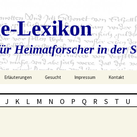
ie-Lexikon
ür Heimatforscher in der 
Erläuterungen
Gesucht
Impressum
Kontakt
J
K
L
M
N
O
P
Q
R
S
T
U