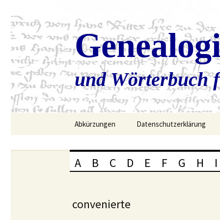
Genealog
und Wörterbuch f
Zum
Abkürzungen
Datenschutzerklärung
Inhalt
springen
A
B
C
D
E
F
G
H
I
convenierte