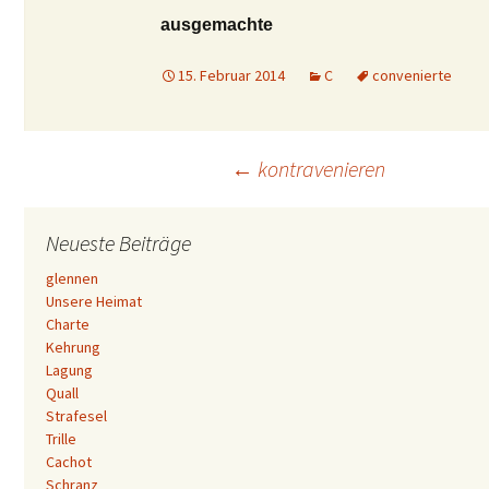
ausgemachte
15. Februar 2014
C
convenierte
Beitrags-
←
kontravenieren
Navigation
Neueste Beiträge
glennen
Unsere Heimat
Charte
Kehrung
Lagung
Quall
Strafesel
Trille
Cachot
Schranz