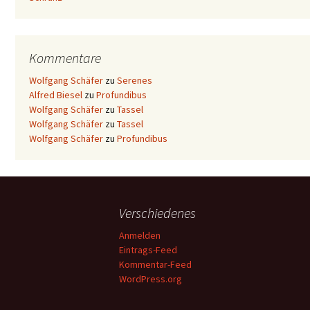
Kommentare
Wolfgang Schäfer
zu
Serenes
Alfred Biesel
zu
Profundibus
Wolfgang Schäfer
zu
Tassel
Wolfgang Schäfer
zu
Tassel
Wolfgang Schäfer
zu
Profundibus
Verschiedenes
Anmelden
Eintrags-Feed
Kommentar-Feed
WordPress.org