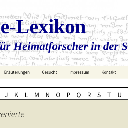
ie-Lexikon
ür Heimatforscher in der 
Erläuterungen
Gesucht
Impressum
Kontakt
J
K
L
M
N
O
P
Q
R
S
T
U
enierte