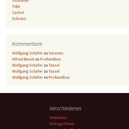
Strafesel
Trille
Cachot
Schranz
Kommentare
Wolfgang Schäfer
zu
Serenes
Alfred Biesel
zu
Profundibus
Wolfgang Schäfer
zu
Tassel
Wolfgang Schäfer
zu
Tassel
Wolfgang Schäfer
zu
Profundibus
Verschiedenes
Anmelden
Eintrags-Feed