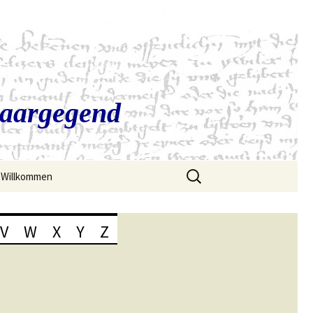
Saargegend
Suchen
Willkommen
nach:
V
W
X
Y
Z