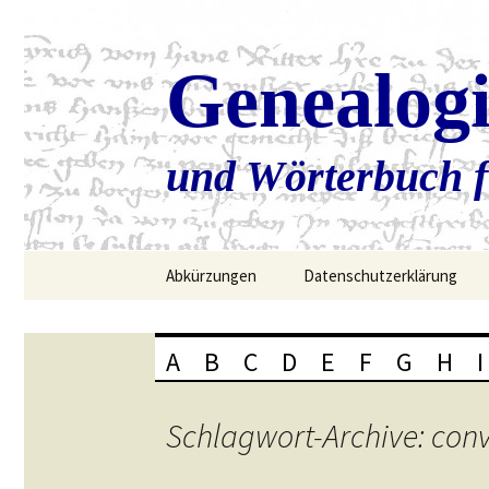
Genealog
und Wörterbuch f
Zum
Abkürzungen
Datenschutzerklärung
Inhalt
springen
A
B
C
D
E
F
G
H
I
Schlagwort-Archive: conv