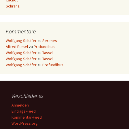
Cachot
Schranz
Kommentare
Wolfgang Schäfer
zu
Serenes
Alfred Biesel
zu
Profundibus
Wolfgang Schäfer
zu
Tassel
Wolfgang Schäfer
zu
Tassel
Wolfgang Schäfer
zu
Profundibus
Verschiedenes
Anmelden
Eintrags-Feed
Kommentar-Feed
WordPress.org