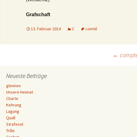
Grafschaft
13. Februar 2014
C
comté
Beitrags-
←
compt
Navigation
Neueste Beiträge
glennen
Unsere Heimat
Charte
Kehrung
Lagung
Quall
Strafesel
Trille