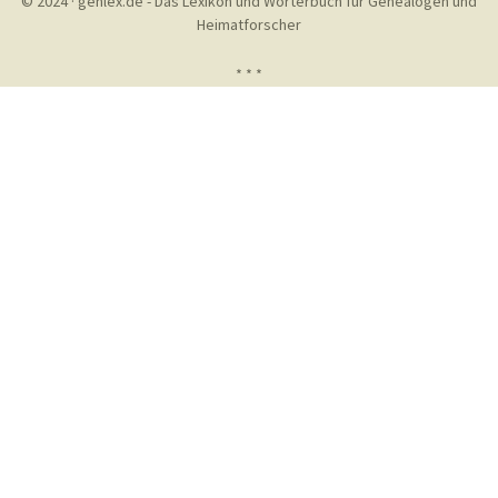
© 2024 · genlex.de - Das Lexikon und Wörterbuch für Genealogen und
Heimatforscher
* * *