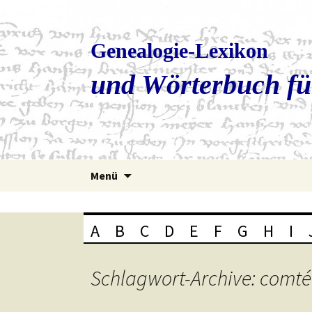
Genealogie-Lexikon
und Wörterbuch fü
Zum
Menü
Inhalt
springen
A
B
C
D
E
F
G
H
I
Schlagwort-Archive: comté