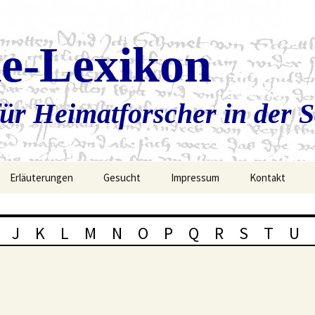
ie-Lexikon
ür Heimatforscher in der 
Erläuterungen
Gesucht
Impressum
Kontakt
J
K
L
M
N
O
P
Q
R
S
T
U