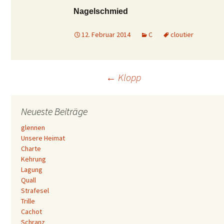
Nagelschmied
12. Februar 2014
C
cloutier
Beitrags-
←
Klopp
Navigation
Neueste Beiträge
glennen
Unsere Heimat
Charte
Kehrung
Lagung
Quall
Strafesel
Trille
Cachot
Schranz