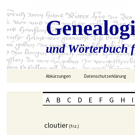
Genealog
und Wörterbuch f
Zum
Abkürzungen
Datenschutzerklärung
Inhalt
springen
A
B
C
D
E
F
G
H
I
cloutier
(frz.)