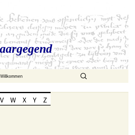
Saargegend
Suchen
Willkommen
nach:
V
W
X
Y
Z