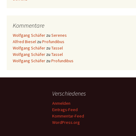
Kommentare
Wolfgang Schäfer
zu
Serenes
Alfred Biesel
zu
Profundibus
Wolfgang Schäfer
zu
Tassel
Wolfgang Schäfer
zu
Tassel
Wolfgang Schäfer
zu
Profundibus
Verschiedenes
Anmelden
Eintrags-Feed
Kommentar-Feed
WordPress.org