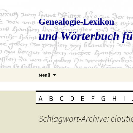
Genealogie-Lexikon
und Wörterbuch fü
Zum
Menü
Inhalt
springen
A
B
C
D
E
F
G
H
I
Schlagwort-Archive: clouti