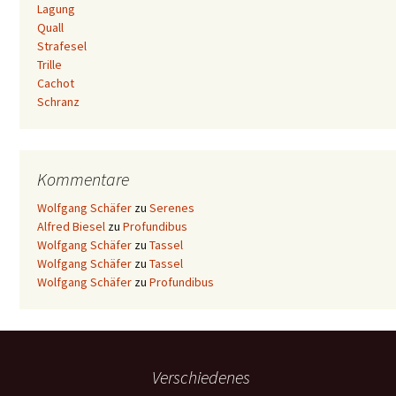
Lagung
Quall
Strafesel
Trille
Cachot
Schranz
Kommentare
Wolfgang Schäfer
zu
Serenes
Alfred Biesel
zu
Profundibus
Wolfgang Schäfer
zu
Tassel
Wolfgang Schäfer
zu
Tassel
Wolfgang Schäfer
zu
Profundibus
Verschiedenes