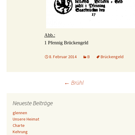
Abb.:
1 Pfennig Brückengeld
8. Februar 2014
B
Brückengeld
Beitrags-
←
Brühl
Navigation
Neueste Beiträge
glennen
Unsere Heimat
Charte
Kehrung