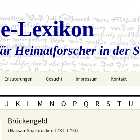
ie-Lexikon
ür Heimatforscher in der 
Erläuterungen
Gesucht
Impressum
Kontakt
J
K
L
M
N
O
P
Q
R
S
T
U
Brückengeld
(Nassau-Saarbrücken 1781-1793)