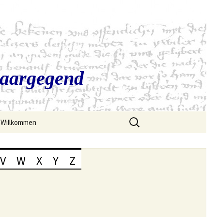
Saargegend
Suchen
Willkommen
nach:
V
W
X
Y
Z