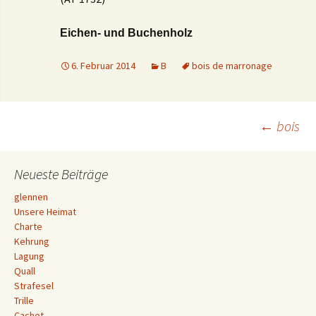
Eichen- und Buchenholz
6. Februar 2014
B
bois de marronage
Beitrags-
←
bois
Navigation
Neueste Beiträge
glennen
Unsere Heimat
Charte
Kehrung
Lagung
Quall
Strafesel
Trille
Cachot