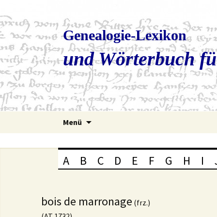
Genealogie-Lexikon
und Wörterbuch fü
Zum
Menü
Inhalt
springen
A
B
C
D
E
F
G
H
I
bois de marronage
(frz.)
(AT 1732)