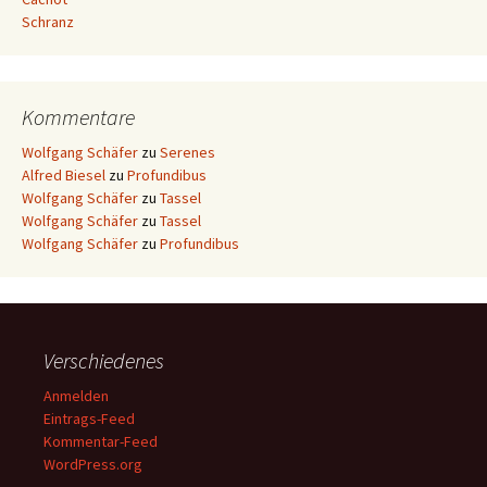
Schranz
Kommentare
Wolfgang Schäfer
zu
Serenes
Alfred Biesel
zu
Profundibus
Wolfgang Schäfer
zu
Tassel
Wolfgang Schäfer
zu
Tassel
Wolfgang Schäfer
zu
Profundibus
Verschiedenes
Anmelden
Eintrags-Feed
Kommentar-Feed
WordPress.org