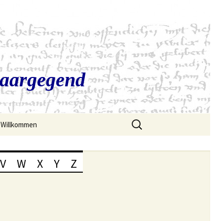
Saargegend
Suchen
Willkommen
nach:
V
W
X
Y
Z