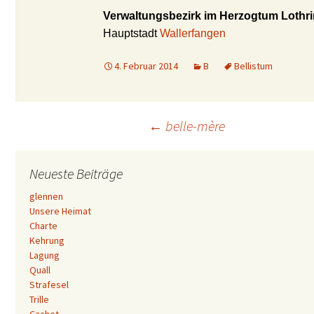
Verwaltungsbezirk im Herzogtum Lothr
Hauptstadt
Wallerfangen
4. Februar 2014
B
Bellistum
Beitrags-
←
belle-mère
Navigation
Neueste Beiträge
glennen
Unsere Heimat
Charte
Kehrung
Lagung
Quall
Strafesel
Trille