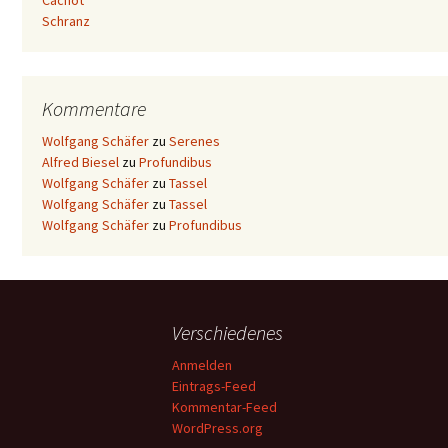
Cachot
Schranz
Kommentare
Wolfgang Schäfer
zu
Serenes
Alfred Biesel
zu
Profundibus
Wolfgang Schäfer
zu
Tassel
Wolfgang Schäfer
zu
Tassel
Wolfgang Schäfer
zu
Profundibus
Verschiedenes
Anmelden
Eintrags-Feed
Kommentar-Feed
WordPress.org