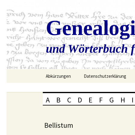
Genealog
und Wörterbuch f
Zum
Abkürzungen
Datenschutzerklärung
Inhalt
springen
A
B
C
D
E
F
G
H
I
Bellistum