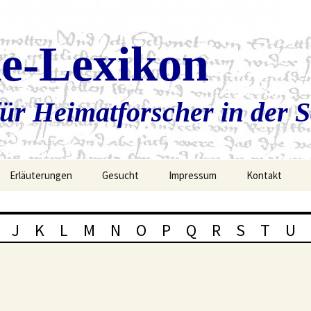
ie-Lexikon
ür Heimatforscher in der 
Erläuterungen
Gesucht
Impressum
Kontakt
J
K
L
M
N
O
P
Q
R
S
T
U