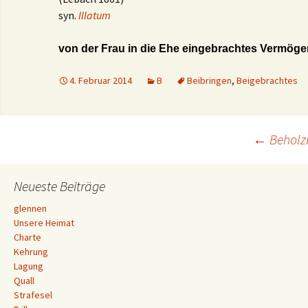
syn.
Illatum
von der Frau in die Ehe eingebrachtes Vermöge
4. Februar 2014
B
Beibringen
,
Beigebrachtes
Beitrags-
←
Beholz
Navigation
Neueste Beiträge
glennen
Unsere Heimat
Charte
Kehrung
Lagung
Quall
Strafesel