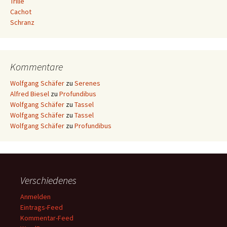
Trille
Cachot
Schranz
Kommentare
Wolfgang Schäfer
zu
Serenes
Alfred Biesel
zu
Profundibus
Wolfgang Schäfer
zu
Tassel
Wolfgang Schäfer
zu
Tassel
Wolfgang Schäfer
zu
Profundibus
Verschiedenes
Anmelden
Eintrags-Feed
Kommentar-Feed