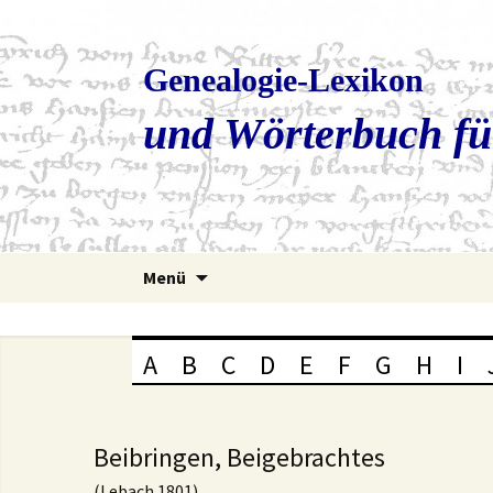
Genealogie-Lexikon
und Wörterbuch fü
Zum
Menü
Inhalt
springen
A
B
C
D
E
F
G
H
I
Beibringen, Beigebrachtes
(Lebach 1801)