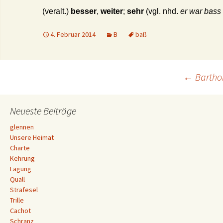
(veralt.)
besser
,
weiter
;
sehr
(vgl. nhd.
er war bass 
4. Februar 2014
B
baß
Beitrags-
←
Bartho
Navigation
Neueste Beiträge
glennen
Unsere Heimat
Charte
Kehrung
Lagung
Quall
Strafesel
Trille
Cachot
Schranz