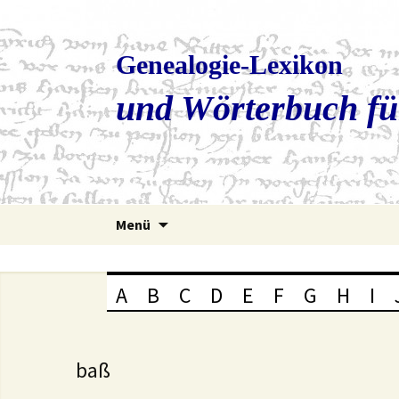
Genealogie-Lexikon
und Wörterbuch fü
Zum
Menü
Inhalt
springen
A
B
C
D
E
F
G
H
I
baß