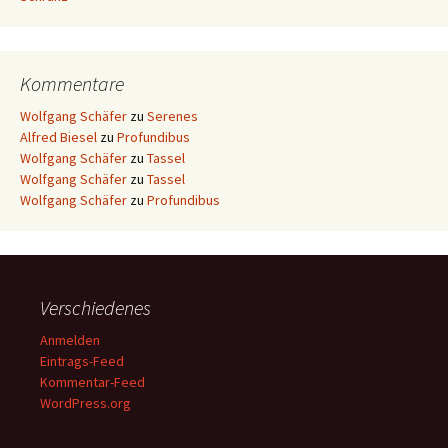
Kommentare
Wolfgang Schäfer
zu
Serenes
Alfred Biesel
zu
Profundibus
Wolfgang Schäfer
zu
Tassel
Wolfgang Schäfer
zu
Tassel
Wolfgang Schäfer
zu
Profundibus
Verschiedenes
Anmelden
Eintrags-Feed
Kommentar-Feed
WordPress.org