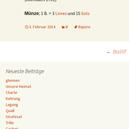
1 B. = 3
Livres
und 15
Sols
Münze
;
3. Februar 2014
B
Bajoire
Beitrags-
←
Baillif
Navigation
Neueste Beiträge
glennen
Unsere Heimat
Charte
Kehrung
Lagung
Quall
Strafesel
Trille
Cachot