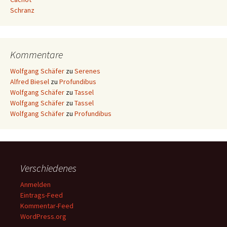
Schranz
Kommentare
Wolfgang Schäfer
zu
Serenes
Alfred Biesel
zu
Profundibus
Wolfgang Schäfer
zu
Tassel
Wolfgang Schäfer
zu
Tassel
Wolfgang Schäfer
zu
Profundibus
Verschiedenes
Anmelden
Eintrags-Feed
Kommentar-Feed
WordPress.org