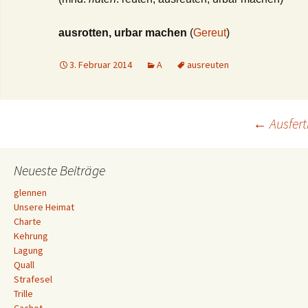
ausrotten, urbar machen
(
Gereut
)
3. Februar 2014
A
ausreuten
Beitrags-
←
Ausfert
Navigation
Neueste Beiträge
glennen
Unsere Heimat
Charte
Kehrung
Lagung
Quall
Strafesel
Trille