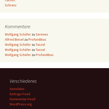
Cachot
Schranz
Kommentare
Wolfgang Schäfer
zu
Serenes
Alfred Biesel
zu
Profundibus
Wolfgang Schäfer
zu
Tassel
Wolfgang Schäfer
zu
Tassel
Wolfgang Schäfer
zu
Profundibus
Verschiedenes
Anmelden
Eintrags-Feed
Kommentar-Feed
WordPress.org