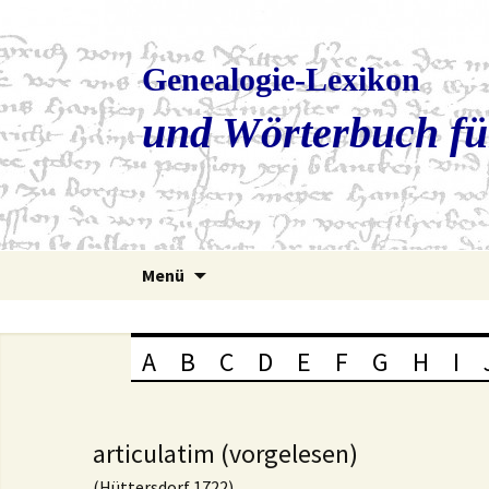
Genealogie-Lexikon
und Wörterbuch fü
Zum
Menü
Inhalt
springen
A
B
C
D
E
F
G
H
I
articulatim (vorgelesen)
(Hüttersdorf 1722)