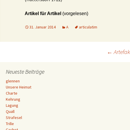
Artikel für Artikel
(vorgelesen)
31. Januar 2014
A
articulatim
Beitrags-
←
Artefak
Navigation
Neueste Beiträge
glennen
Unsere Heimat
Charte
Kehrung
Lagung
Quall
Strafesel
Trille
Cachot