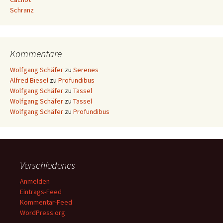
Schranz
Kommentare
Wolfgang Schäfer
zu
Serenes
Alfred Biesel
zu
Profundibus
Wolfgang Schäfer
zu
Tassel
Wolfgang Schäfer
zu
Tassel
Wolfgang Schäfer
zu
Profundibus
Verschiedenes
Anmelden
Eintrags-Feed
Kommentar-Feed
WordPress.org