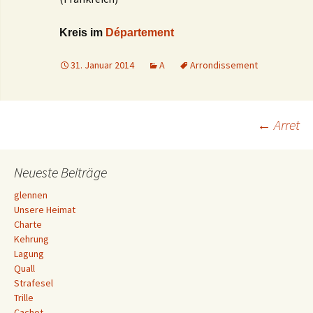
Kreis im
Département
31. Januar 2014
A
Arrondissement
Beitrags-
←
Arret
Navigation
Neueste Beiträge
glennen
Unsere Heimat
Charte
Kehrung
Lagung
Quall
Strafesel
Trille
Cachot