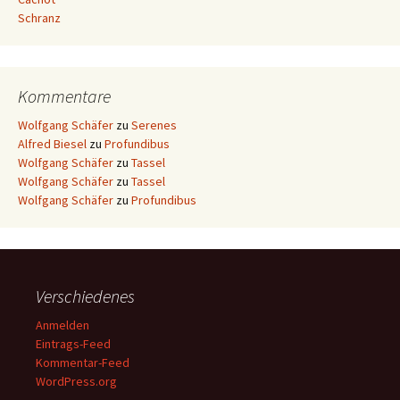
Schranz
Kommentare
Wolfgang Schäfer
zu
Serenes
Alfred Biesel
zu
Profundibus
Wolfgang Schäfer
zu
Tassel
Wolfgang Schäfer
zu
Tassel
Wolfgang Schäfer
zu
Profundibus
Verschiedenes
Anmelden
Eintrags-Feed
Kommentar-Feed
WordPress.org