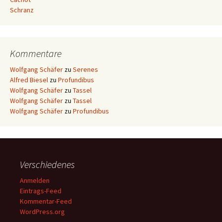
Schranz
Kommentare
Wolfgang Schäfer
zu
Serenes
Alfred Biesel
zu
Profundibus
Wolfgang Schäfer
zu
Tassel
Wolfgang Schäfer
zu
Tassel
Wolfgang Schäfer
zu
Profundibus
Verschiedenes
Anmelden
Eintrags-Feed
Kommentar-Feed
WordPress.org