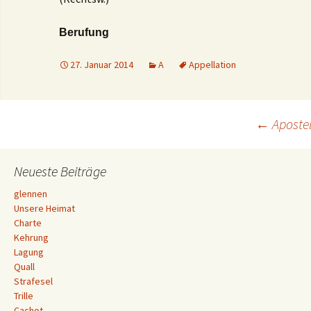
Berufung
27. Januar 2014
A
Appellation
Beitrags-
←
Aposte
Navigation
Neueste Beiträge
glennen
Unsere Heimat
Charte
Kehrung
Lagung
Quall
Strafesel
Trille
Cachot