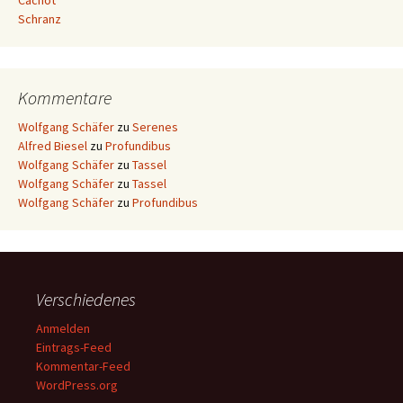
Cachot
Schranz
Kommentare
Wolfgang Schäfer
zu
Serenes
Alfred Biesel
zu
Profundibus
Wolfgang Schäfer
zu
Tassel
Wolfgang Schäfer
zu
Tassel
Wolfgang Schäfer
zu
Profundibus
Verschiedenes
Anmelden
Eintrags-Feed
Kommentar-Feed
WordPress.org