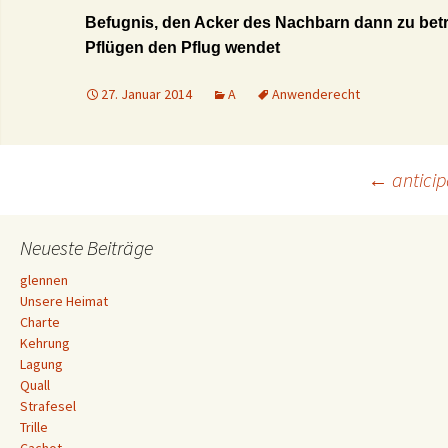
Befugnis, den Acker des Nachbarn dann zu bet
Pflügen den Pflug wendet
27. Januar 2014
A
Anwenderecht
Beitrags-
←
anticip
Navigation
Neueste Beiträge
glennen
Unsere Heimat
Charte
Kehrung
Lagung
Quall
Strafesel
Trille