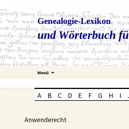
Genealogie-Lexikon
und Wörterbuch fü
Zum
Menü
Inhalt
springen
A
B
C
D
E
F
G
H
I
Anwenderecht