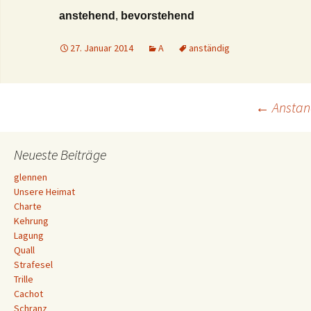
anstehend
,
bevorstehend
27. Januar 2014
A
anständig
Beitrags-
←
Anstan
Navigation
Neueste Beiträge
glennen
Unsere Heimat
Charte
Kehrung
Lagung
Quall
Strafesel
Trille
Cachot
Schranz