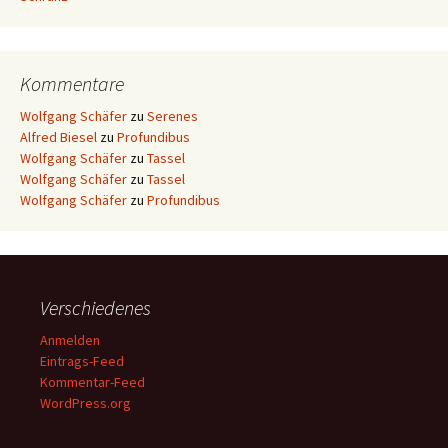
Kommentare
Wolfgang Schäfer
zu
Serenes
Alfred Biesel
zu
Profundibus
Wolfgang Schäfer
zu
Tassel
Wolfgang Schäfer
zu
Tassel
Wolfgang Schäfer
zu
Profundibus
Verschiedenes
Anmelden
Eintrags-Feed
Kommentar-Feed
WordPress.org