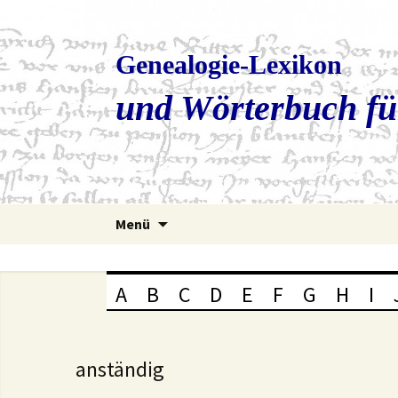
Genealogie-Lexikon
und Wörterbuch fü
Zum
Menü
Inhalt
springen
A
B
C
D
E
F
G
H
I
anständig