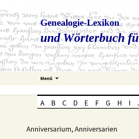
Genealogie-Lexikon
und Wörterbuch fü
Zum
Menü
Inhalt
springen
A
B
C
D
E
F
G
H
I
Anniversarium, Anniversarien