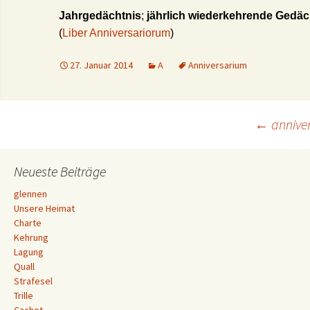
Jahrgedächtnis
;
jährlich wiederkehrende Gedäch
(
Liber Anniversariorum
)
27. Januar 2014
A
Anniversarium
Beitrags-
←
anniver
Navigation
Neueste Beiträge
glennen
Unsere Heimat
Charte
Kehrung
Lagung
Quall
Strafesel
Trille