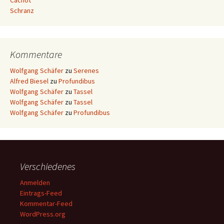
Cachot
Schranz
Kommentare
Wolfgang Schäfer
zu
Serenes
Alfred Biesel
zu
Profundibus
Wolfgang Schäfer
zu
Tassel
Wolfgang Schäfer
zu
Tassel
Wolfgang Schäfer
zu
Profundibus
Verschiedenes
Anmelden
Eintrags-Feed
Kommentar-Feed
WordPress.org