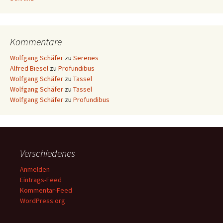
Kommentare
Wolfgang Schäfer
zu
Serenes
Alfred Biesel
zu
Profundibus
Wolfgang Schäfer
zu
Tassel
Wolfgang Schäfer
zu
Tassel
Wolfgang Schäfer
zu
Profundibus
Verschiedenes
Anmelden
Eintrags-Feed
Kommentar-Feed
WordPress.org