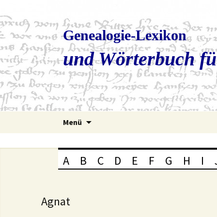
Genealogie-Lexikon
und Wörterbuch fü
Zum
Menü
Inhalt
springen
A
B
C
D
E
F
G
H
I
Agnat