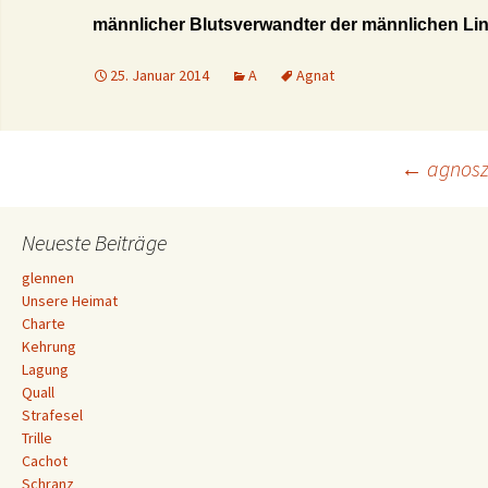
männlicher Blutsverwandter der männlichen Lin
25. Januar 2014
A
Agnat
Beitrags-
←
agnosz
Navigation
Neueste Beiträge
glennen
Unsere Heimat
Charte
Kehrung
Lagung
Quall
Strafesel
Trille
Cachot
Schranz