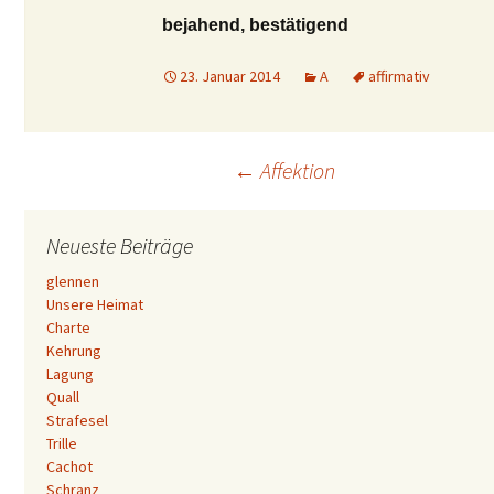
bejahend, bestätigend
23. Januar 2014
A
affirmativ
Beitrags-
←
Affektion
Navigation
Neueste Beiträge
glennen
Unsere Heimat
Charte
Kehrung
Lagung
Quall
Strafesel
Trille
Cachot
Schranz