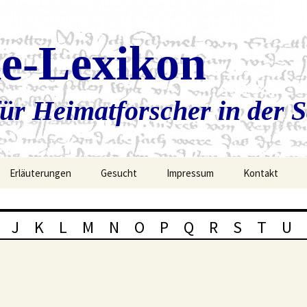
ie-Lexikon
ür Heimatforscher in der 
Erläuterungen
Gesucht
Impressum
Kontakt
J
K
L
M
N
O
P
Q
R
S
T
U