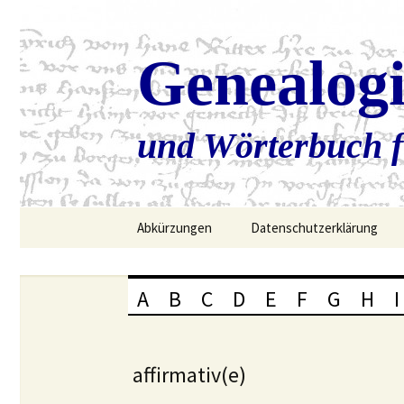
Genealog
und Wörterbuch f
Zum
Abkürzungen
Datenschutzerklärung
Inhalt
springen
A
B
C
D
E
F
G
H
I
affirmativ(e)