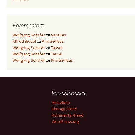
Kommentare
Wolfgang Schäfer
zu
Serenes
Alfred Biesel
zu
Profundibus
Wolfgang Schäfer
zu
Tassel
Wolfgang Schäfer
zu
Tassel
Wolfgang Schäfer
zu
Profundibus
Verschiedenes
Anmelden
Eintrags-Feed
Kommentar-Feed
WordPress.org