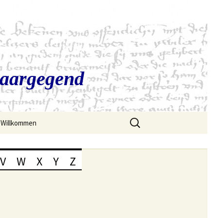
Saargegend
Suchen
Willkommen
nach:
V
W
X
Y
Z