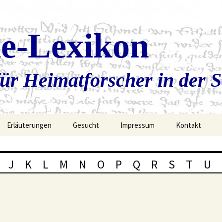
ie-Lexikon
ür Heimatforscher in der 
Erläuterungen
Gesucht
Impressum
Kontakt
J
K
L
M
N
O
P
Q
R
S
T
U