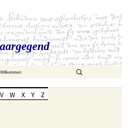
Saargegend
Suchen
Willkommen
nach:
V
W
X
Y
Z