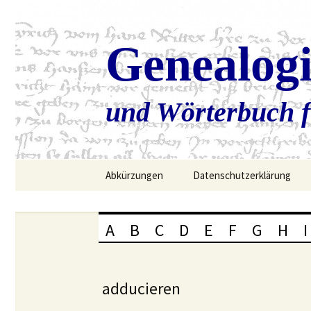
Genealog
und Wörterbuch f
Zum
Abkürzungen
Datenschutzerklärung
Inhalt
springen
A
B
C
D
E
F
G
H
I
adducieren