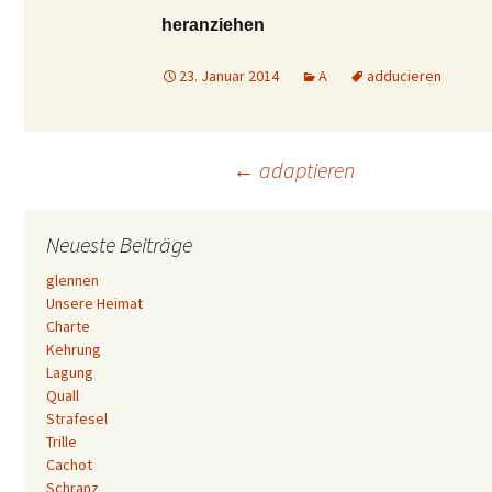
heranziehen
23. Januar 2014
A
adducieren
Beitrags-
←
adaptieren
Navigation
Neueste Beiträge
glennen
Unsere Heimat
Charte
Kehrung
Lagung
Quall
Strafesel
Trille
Cachot
Schranz