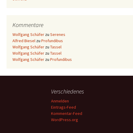
Kommentare
Wolfgang Schäfer
zu
Serenes
Alfred Biesel
zu
Profundibus
Wolfgang Schäfer
zu
Tassel
Wolfgang Schäfer
zu
Tassel
Wolfgang Schäfer
zu
Profundibus
Verschiedenes
Anmelden
Eintrags-Feed
Kommentar-Feed
WordPress.org