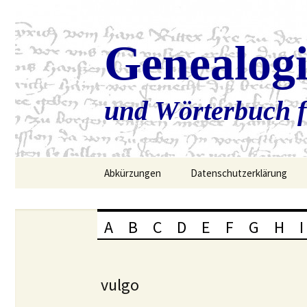
Genealog
und Wörterbuch f
Zum
Abkürzungen
Datenschutzerklärung
Inhalt
springen
A
B
C
D
E
F
G
H
I
vulgo