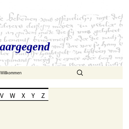
Saargegend
Suchen
Willkommen
nach:
V
W
X
Y
Z