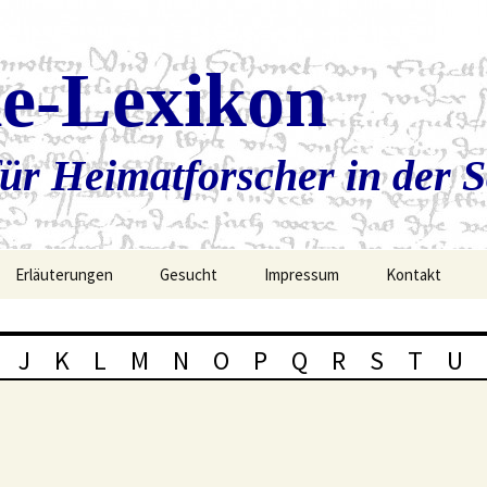
ie-Lexikon
ür Heimatforscher in der 
Erläuterungen
Gesucht
Impressum
Kontakt
J
K
L
M
N
O
P
Q
R
S
T
U