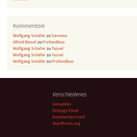
Kommentare
Wolfgang Schäfer
zu
Serenes
Alfred Biesel
zu
Profundibus
Wolfgang Schäfer
zu
Tassel
Wolfgang Schäfer
zu
Tassel
Wolfgang Schäfer
zu
Profundibus
Verschiedenes
Anmelden
Eintrags-Feed
Kommentar-Feed
WordPress.org