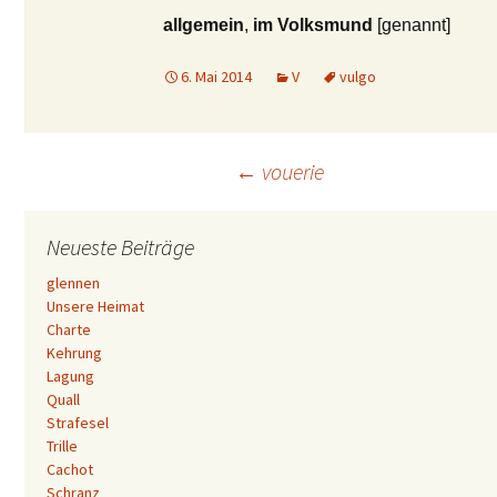
allgemein
,
im Volksmund
[genannt]
6. Mai 2014
V
vulgo
Beitrags-
←
vouerie
Navigation
Neueste Beiträge
glennen
Unsere Heimat
Charte
Kehrung
Lagung
Quall
Strafesel
Trille
Cachot
Schranz