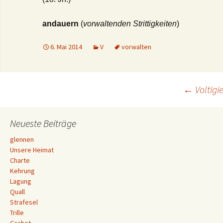
andauern
(
vorwaltenden Strittigkeiten
)
6. Mai 2014
V
vorwalten
Beitrags-
←
Voltigie
Navigation
Neueste Beiträge
glennen
Unsere Heimat
Charte
Kehrung
Lagung
Quall
Strafesel
Trille