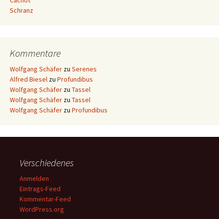
Cachot
Schranz
Kommentare
Wolfgang Schäfer
zu
Serenes
Alfred Biesel
zu
Profundibus
Wolfgang Schäfer
zu
Tassel
Wolfgang Schäfer
zu
Tassel
Wolfgang Schäfer
zu
Profundibus
Verschiedenes
Anmelden
Eintrags-Feed
Kommentar-Feed
WordPress.org