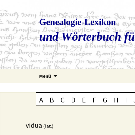
Genealogie-Lexikon
und Wörterbuch fü
Zum
Menü
Inhalt
springen
A
B
C
D
E
F
G
H
I
vidua
(lat.)