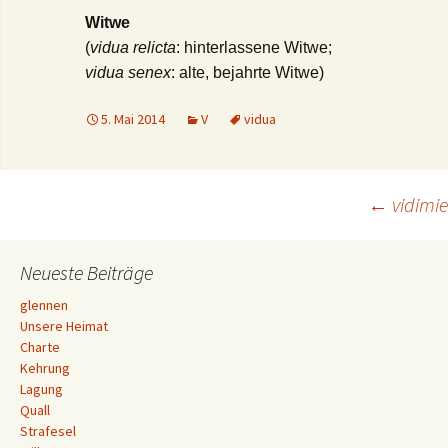
Witwe
(
vidua relicta
: hinterlassene Witwe;
vidua senex
: alte, bejahrte Witwe)
5. Mai 2014
V
vidua
Beitrags-
←
vidimie
Navigation
Neueste Beiträge
glennen
Unsere Heimat
Charte
Kehrung
Lagung
Quall
Strafesel