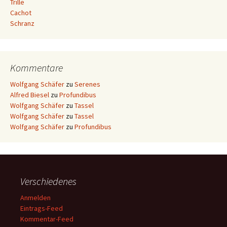
Trille
Cachot
Schranz
Kommentare
Wolfgang Schäfer
zu
Serenes
Alfred Biesel
zu
Profundibus
Wolfgang Schäfer
zu
Tassel
Wolfgang Schäfer
zu
Tassel
Wolfgang Schäfer
zu
Profundibus
Verschiedenes
Anmelden
Eintrags-Feed
Kommentar-Feed