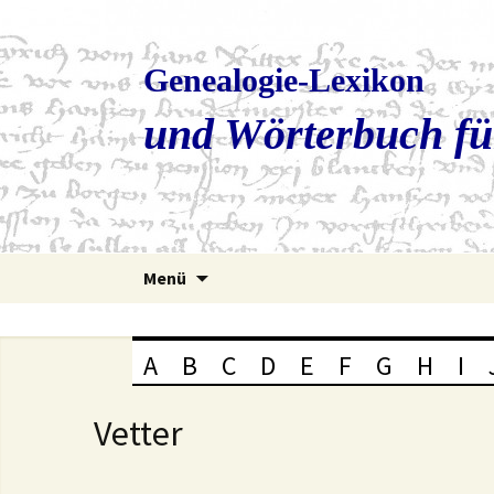
Genealogie-Lexikon
und Wörterbuch fü
Zum
Menü
Inhalt
springen
A
B
C
D
E
F
G
H
I
Vetter