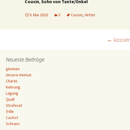
Cousin
,
Sohn von Tante/Onkel
9. Mai 2020
V
Cousin
,
Vetter
Beitrags-
←
kassie
Navigation
Neueste Beiträge
glennen
Unsere Heimat
Charte
Kehrung
Lagung
Quall
Strafesel
Trille
Cachot
Schranz