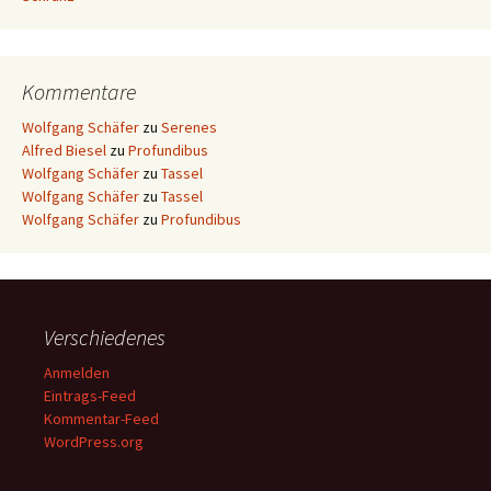
Kommentare
Wolfgang Schäfer
zu
Serenes
Alfred Biesel
zu
Profundibus
Wolfgang Schäfer
zu
Tassel
Wolfgang Schäfer
zu
Tassel
Wolfgang Schäfer
zu
Profundibus
Verschiedenes
Anmelden
Eintrags-Feed
Kommentar-Feed
WordPress.org