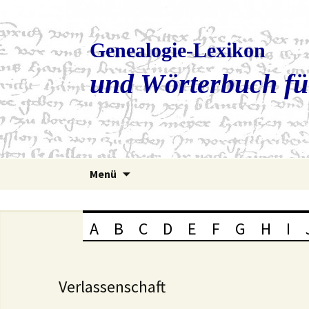
Genealogie-Lexikon
und Wörterbuch fü
Zum
Menü
Inhalt
springen
A
B
C
D
E
F
G
H
I
Verlassenschaft