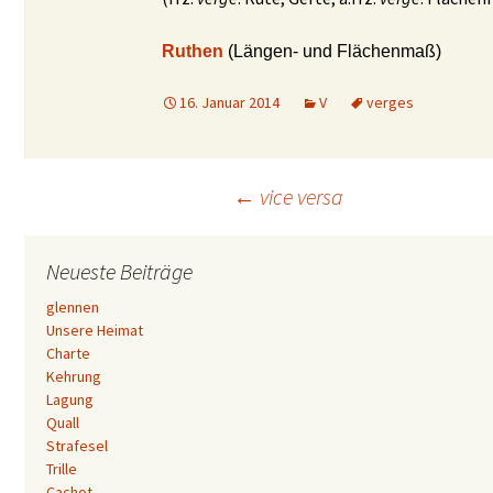
Ruthen
(Längen- und Flächenmaß)
16. Januar 2014
V
verges
Beitrags-
←
vice versa
Navigation
Neueste Beiträge
glennen
Unsere Heimat
Charte
Kehrung
Lagung
Quall
Strafesel
Trille
Cachot