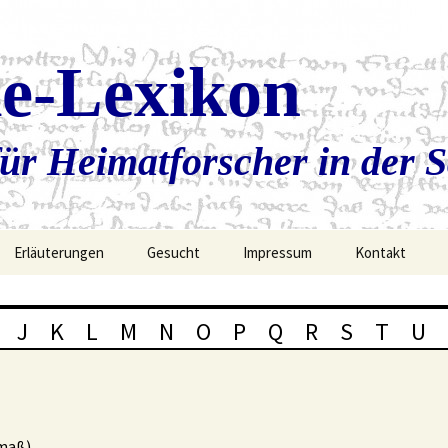
ie-Lexikon
ür Heimatforscher in der 
Erläuterungen
Gesucht
Impressum
Kontakt
J
K
L
M
N
O
P
Q
R
S
T
U
nmaß)