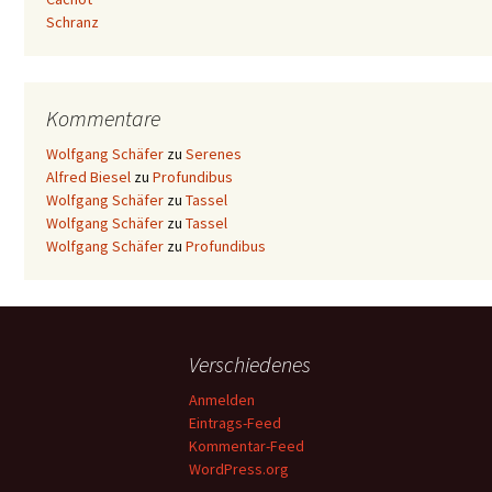
Schranz
Kommentare
Wolfgang Schäfer
zu
Serenes
Alfred Biesel
zu
Profundibus
Wolfgang Schäfer
zu
Tassel
Wolfgang Schäfer
zu
Tassel
Wolfgang Schäfer
zu
Profundibus
Verschiedenes
Anmelden
Eintrags-Feed
Kommentar-Feed
WordPress.org