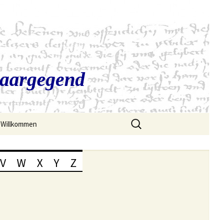
Saargegend
Suchen
Willkommen
nach:
V
W
X
Y
Z